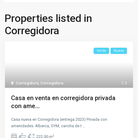
Properties listed in
Corregidora
Venta
Nueva
Corregidora
,
Corregidora
3
Casa en venta en corregidora privada
con ame...
Casa nueva en Corregidora (entrega 2023) Privada con
amenidades: Alberca, GYM, cancha de t
...
2
4
4
222.00 m