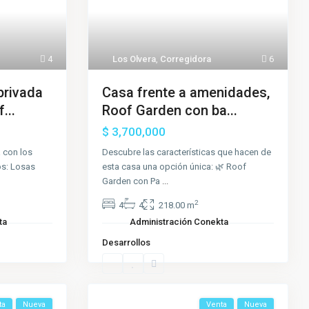
4
Los Olvera
,
Corregidora
6
privada
Casa frente a amenidades,
...
Roof Garden con ba...
$ 3,700,000
 con los
Descubre las características que hacen de
os: Losas
esta casa una opción única: 🌿 Roof
Garden con Pa
...
2
4
4
218.00 m
ta
Administración Conekta
Desarrollos
ta
Nueva
Venta
Nueva