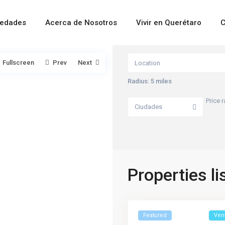
iedades
Acerca de Nosotros
Vivir en Querétaro
C
Fullscreen
Prev
Next
Radius:
5 miles
Price 
Ciudades
Properties li
Featured
Ven