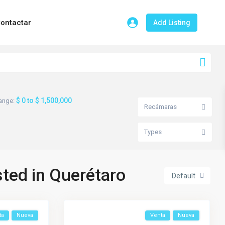
ontactar
Add Listing
$ 0 to $ 1,500,000
range:
Recámaras
Types
sted in Querétaro
Default
ta
Nueva
Venta
Nueva