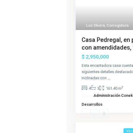
Los Olvera
,
Corregidora
Casa Pedregal, en 
con amendidades, f
$ 2,950,000
Esta encantadora casa cuenta
siguientes detalles destacad
inclinadas con
...
2
4
3
161.40 m
Administración Conek
Desarrollos
Ven