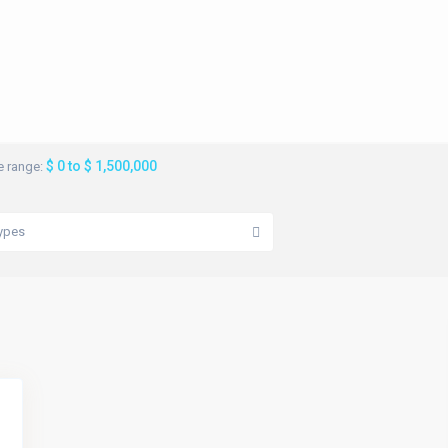
$ 0 to $ 1,500,000
e range:
ypes