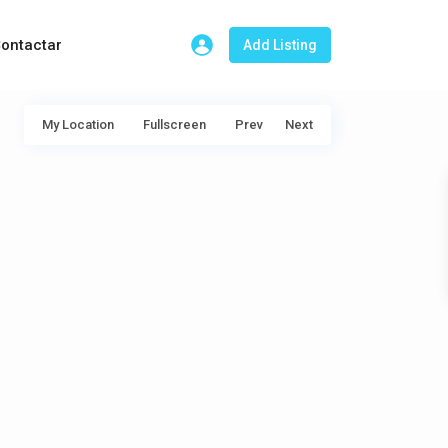
ontactar
Add Listing
My Location
Fullscreen
Prev
Next