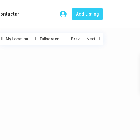
ontactar
Add Listing
My Location
Fullscreen
Prev
Next