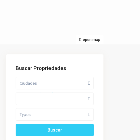
open map
Buscar Propriedades
Ciudades
Price range:
$ 0 to $ 1,500,000
Recámaras
Types
Buscar